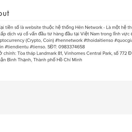
out
ại tiền số là website thuộc hệ thống Hên Network - Là một hệ th
ấp dịch vụ cố vấn đầu tư hàng đầu tại Việt Nam trong lĩnh vực đ
ptocurrency (Crypto, Coin) #hennetwork #thoidaitienso #quocg
in #tiendientu #tienso. SĐT: 0983374658
sở chính: Tòa tháp Landmark 81, Vinhomes Central Park, số 772
uận Bình Thạnh, Thành phố Hồ Chí Minh