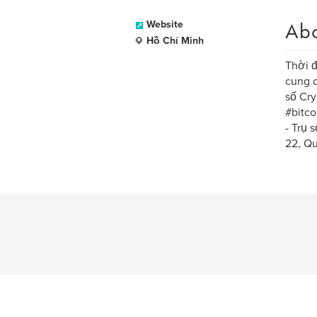
Ab
Website
Hồ Chí Minh
Thời đ
cung c
số Cry
#bitco
- Trụ 
22, Q