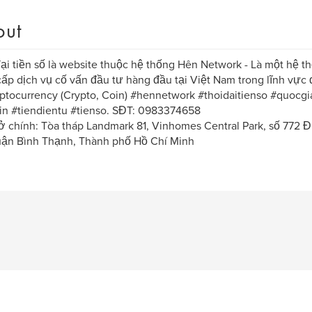
out
ại tiền số là website thuộc hệ thống Hên Network - Là một hệ th
ấp dịch vụ cố vấn đầu tư hàng đầu tại Việt Nam trong lĩnh vực đ
ptocurrency (Crypto, Coin) #hennetwork #thoidaitienso #quocg
in #tiendientu #tienso. SĐT: 0983374658
sở chính: Tòa tháp Landmark 81, Vinhomes Central Park, số 772
uận Bình Thạnh, Thành phố Hồ Chí Minh