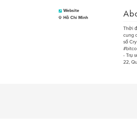
Ab
Website
Hồ Chí Minh
Thời đ
cung c
số Cry
#bitco
- Trụ 
22, Q