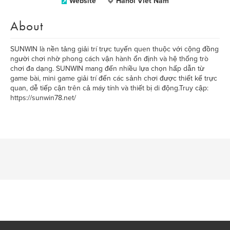
Website
Hanoi Viet Nam
About
SUNWIN là nền tảng giải trí trực tuyến quen thuộc với cộng đồng
người chơi nhờ phong cách vận hành ổn định và hệ thống trò
chơi đa dạng. SUNWIN mang đến nhiều lựa chọn hấp dẫn từ
game bài, mini game giải trí đến các sảnh chơi được thiết kế trực
quan, dễ tiếp cận trên cả máy tính và thiết bị di động.Truy cập:
https://sunwin78.net/