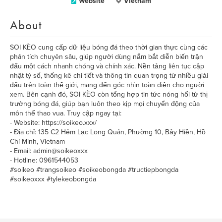
Website
Vietnam
About
SOI KÈO cung cấp dữ liệu bóng đá theo thời gian thực cùng các
phân tích chuyên sâu, giúp người dùng nắm bắt diễn biến trận
đấu một cách nhanh chóng và chính xác. Nền tảng liên tục cập
nhật tỷ số, thống kê chi tiết và thông tin quan trọng từ nhiều giải
đấu trên toàn thế giới, mang đến góc nhìn toàn diện cho người
xem. Bên cạnh đó, SOI KÈO còn tổng hợp tin tức nóng hổi từ thị
trường bóng đá, giúp bạn luôn theo kịp mọi chuyển động của
môn thể thao vua. Truy cập ngay tại:
- Website: https://soikeo.xxx/
- Địa chỉ: 135 C2 Hẻm Lạc Long Quân, Phường 10, Bảy Hiền, Hồ
Chí Minh, Vietnam
- Email: admin@soikeoxxx
- Hotline: 0961544053
#soikeo #trangsoikeo #soikeobongda #tructiepbongda
#soikeoxxx #tylekeobongda