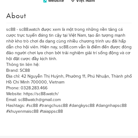
Website
Việt Nam
About
sc88 - sc88.watch được xem là một trong những nền tảng cá
cược trực tuyến đáng tin cậy tại Việt Nam, tạo ấn tượng mạnh
nhờ kho trò chơi đa dạng cùng nhiều chương trình ưu đãi hấp
dẫn cho hội viên. Hiện nay, sc88.com vẫn là điểm đến được đông
đảo người chơi lựa chọn bởi trải nghiệm giải trí sống động và cơ
hội đặt cược đầy kịch tính.
Thông tin liên hệ:
Brand: SC88
Địa chỉ: 42 Nguyễn Thị Huỳnh, Phường 11, Phú Nhuận, Thành phố
Hồ Chí Minh 700000, Vietnam
Phone: 0328.283.466
Website: https://sc88.watch/
Email: sc88watch@gmail.com
Hashtags: #sc88 #trangchusc88 #dangkysc88 #dangnhapsc88
#khuyenmaisc88 #taiappsc88