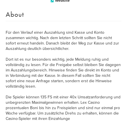
Website
About
Für den Verlauf einer Auszahlung sind Kasse und Konto
zusammen wichtig. Nach dem letzten Schritt sollten Sie nicht
sofort erneut handeln. Danach bleibt der Weg zur Kasse und zur
Auszahlung deutlich übersichtlicher.
Dort ist es nur besonders wichtig, jede Meldung ruhig und
vollständig zu lesen. Für die Freigabe selbst bleiben Sie dagegen
im Auszahlungsbereich. Hinweise finden Sie direkt im Konto und
in Verbindung mit der Kasse. In diesem Fall sollten Sie nicht
sofort eine neue Anfrage starten, sondern erst die Hinweise
vollständig lesen.
Die Spieler können 135 FS mit einer 40x Umsatzanforderung und
unbegrenzten Maximalgewinnen erhalten. Lex Casino
prozentualen Boni bis hin zu Freispielen und sind nur einmal pro
Woche verfügbar. Um zusätzliche Drehs zu erhalten, können die
Casino-Spieler mit ihren Einzahlunge