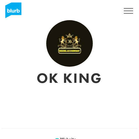
Sign Up
OK KING