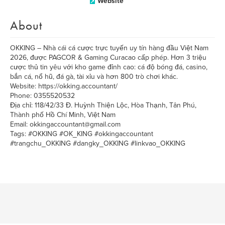
Website
About
OKKING – Nhà cái cá cược trực tuyến uy tín hàng đầu Việt Nam
2026, được PAGCOR & Gaming Curacao cấp phép. Hơn 3 triệu
cược thủ tin yêu với kho game đỉnh cao: cá độ bóng đá, casino,
bắn cá, nổ hũ, đá gà, tài xỉu và hơn 800 trò chơi khác.
Website: https://okking.accountant/
Phone: 0355520532
Địa chỉ: 118/42/33 Đ. Huỳnh Thiện Lộc, Hòa Thạnh, Tân Phú,
Thành phố Hồ Chí Minh, Việt Nam
Email: okkingaccountant@gmail.com
Tags: #OKKING #OK_KING #okkingaccountant
#trangchu_OKKING #dangky_OKKING #linkvao_OKKING