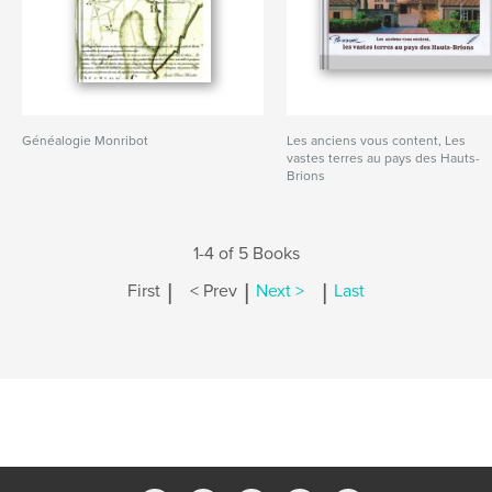
Généalogie Monribot
Les anciens vous content, Les
vastes terres au pays des Hauts-
Brions
1-4 of 5 Books
|
|
|
First
< Prev
Next >
Last