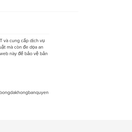
T và cung cấp dịch vụ
uật mà còn đe dọa an
g web này để bảo vệ bản
n #bongdakhongbanquyen