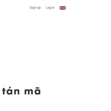
Sign Up
Log In
t tán mã