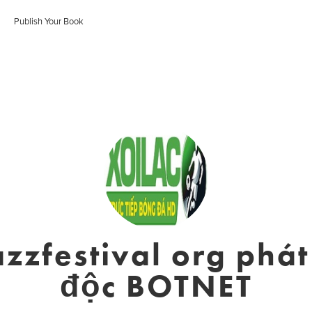
Publish Your Book
zzfestival org phá
độc BOTNET