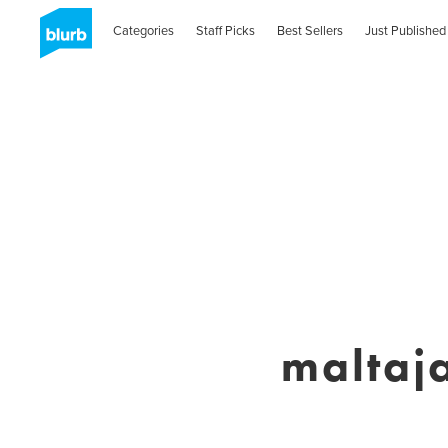
Categories
Staff Picks
Best Sellers
Just Published
maltaja