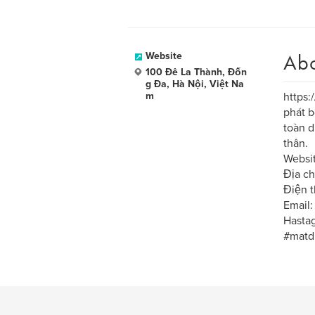
Ab
Website
100 Đê La Thành, Đốn
g Đa, Hà Nội, Việt Na
m
https:
phát b
toàn d
thân.
Websit
Địa ch
Điện 
Email:
Hasta
#matd