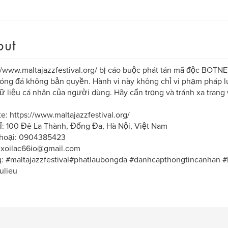
out
//www.maltajazzfestival.org/ bị cáo buộc phát tán mã độc BOTNE
óng đá không bản quyền. Hành vi này không chỉ vi phạm pháp l
ữ liệu cá nhân của người dùng. Hãy cẩn trọng và tránh xa tran
e: https://www.maltajazzfestival.org/
ỉ: 100 Đê La Thành, Đống Đa, Hà Nội, Việt Nam
thoại: 0904385423
 xoilac66io@gmail.com
g: #maltajazzfestival#phatlaubongda #danhcapthongtincanha
ulieu