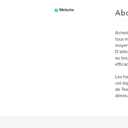
Ab
Website
Achete
tous m
moyenn
D’aill
au bou
efficac
Les fo
cet éq
de Tes
diminu