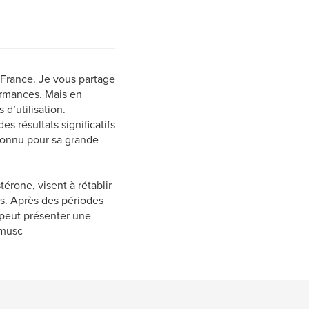
 France. Je vous partage
ormances. Mais en
d’utilisation.
es résultats significatifs
 connu pour sa grande
rone, visent à rétablir
s. Après des périodes
peut présenter une
 musc