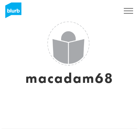
Sign Up
macadam68