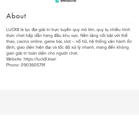
Website
About
LUCK8 là lục địa giải trí trực tuyến quy mô lớn, quy tụ nhiều hình
thức chơi hấp dẫn hàng đầu khu vực. Nền tảng nổi bật với thể
thao, casino online, game bài, slot – nổ hũ, hệ thống vận hành ổn
định, giao diện hiện đại và tốc độ xử lý nhanh, mang đến không
gian giải trí toàn diện cho người chơi.
Website: https://luck8.kiwi/
Phone: 0903605791