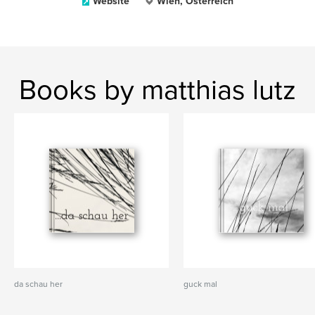
Website
Wien, Österreich
Books by matthias lutz
da schau her
guck mal