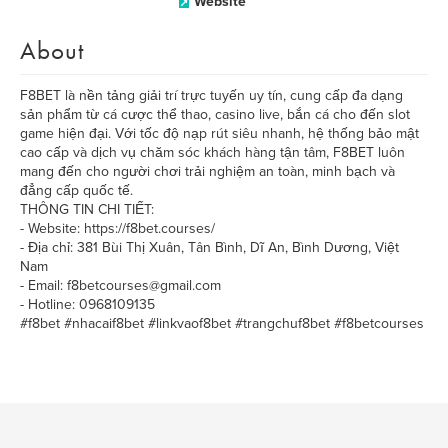
Website
About
F8BET là nền tảng giải trí trực tuyến uy tín, cung cấp đa dạng
sản phẩm từ cá cược thể thao, casino live, bắn cá cho đến slot
game hiện đại. Với tốc độ nạp rút siêu nhanh, hệ thống bảo mật
cao cấp và dịch vụ chăm sóc khách hàng tận tâm, F8BET luôn
mang đến cho người chơi trải nghiệm an toàn, minh bạch và
đẳng cấp quốc tế.
THÔNG TIN CHI TIẾT:
- Website: https://f8bet.courses/
- Địa chỉ: 381 Bùi Thị Xuân, Tân Bình, Dĩ An, Bình Dương, Việt
Nam
- Email: f8betcourses@gmail.com
- Hotline: 0968109135
#f8bet #nhacaif8bet #linkvaof8bet #trangchuf8bet #f8betcourses