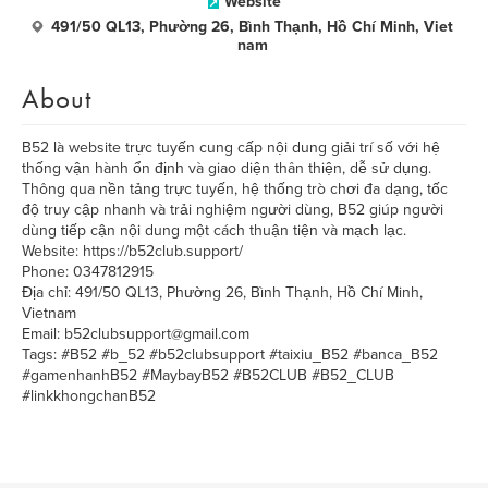
Website
491/50 QL13, Phường 26, Bình Thạnh, Hồ Chí Minh, Viet
nam
About
B52 là website trực tuyến cung cấp nội dung giải trí số với hệ
thống vận hành ổn định và giao diện thân thiện, dễ sử dụng.
Thông qua nền tảng trực tuyến, hệ thống trò chơi đa dạng, tốc
độ truy cập nhanh và trải nghiệm người dùng, B52 giúp người
dùng tiếp cận nội dung một cách thuận tiện và mạch lạc.
Website: https://b52club.support/
Phone: 0347812915
Địa chỉ: 491/50 QL13, Phường 26, Bình Thạnh, Hồ Chí Minh,
Vietnam
Email: b52clubsupport@gmail.com
Tags: #B52 #b_52 #b52clubsupport #taixiu_B52 #banca_B52
#gamenhanhB52 #MaybayB52 #B52CLUB #B52_CLUB
#linkkhongchanB52