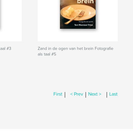
aal #3
Zand in de ogen van het brein Fotografie
als taal #5
|
|
|
First
< Prev
Next >
Last