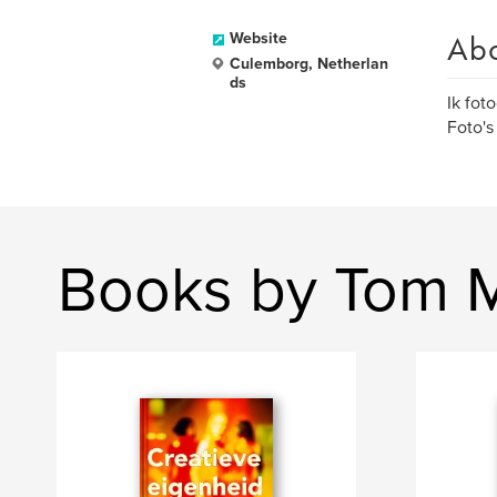
Ab
Website
Culemborg, Netherlan
ds
Ik fot
Foto's
Books by Tom M