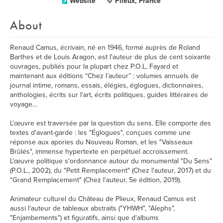
Website
Plieux, France
About
Renaud Camus, écrivain, né en 1946, formé auprès de Roland
Barthes et de Louis Aragon, est l'auteur de plus de cent soixante
ouvrages, publiés pour la plupart chez P.O.L, Fayard et
maintenant aux éditions “Chez l’auteur” : volumes annuels de
journal intime, romans, essais, élégies, églogues, dictionnaires,
anthologies, écrits sur l'art, écrits politiques, guides littéraires de
voyage...
L'œuvre est traversée par la question du sens. Elle comporte des
textes d'avant-garde : les "Églogues", conçues comme une
réponse aux apories du Nouveau Roman, et les "Vaisseaux
Brûlés", immense hypertexte en perpétuel accroissement.
L'œuvre politique s'ordonnance autour du monumental "Du Sens"
(P.O.L., 2002), du "Petit Remplacement" (Chez l'auteur, 2017) et du
"Grand Remplacement" (Chez l'auteur, 5e édition, 2019).
Animateur culturel du Château de Plieux, Renaud Camus est
aussi l'auteur de tableaux abstraits ("YHWH", "Alephs",
"Enjambements") et figuratifs, ainsi que d'albums