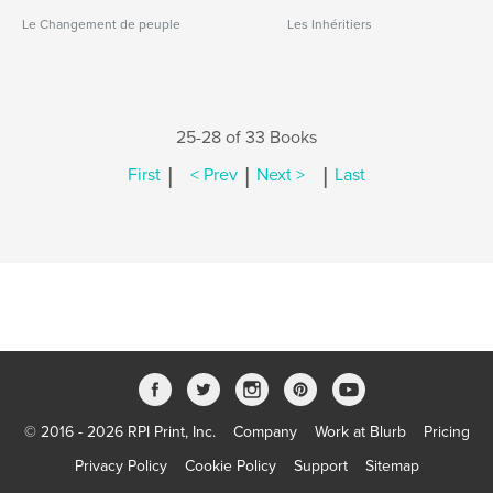
Le Changement de peuple
Les Inhéritiers
25-28 of 33 Books
|
|
|
First
< Prev
Next >
Last
© 2016 - 2026 RPI Print, Inc.
Company
Work at Blurb
Pricing
Privacy Policy
Cookie Policy
Support
Sitemap