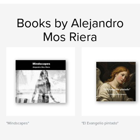
Books by Alejandro
Mos Riera
"Mindscapes"
"El Evangelio pintado"