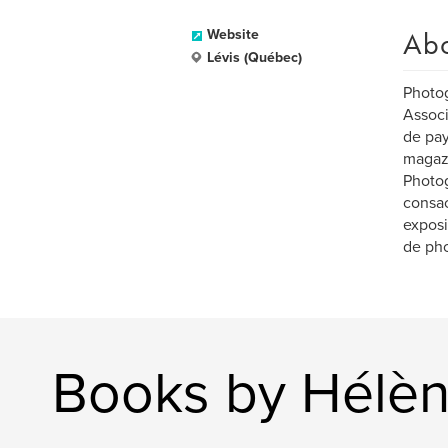
Ab
Website
Lévis (Québec)
Photo
Associ
de pay
magazi
Photog
consac
exposi
de pho
Books by Hélèn