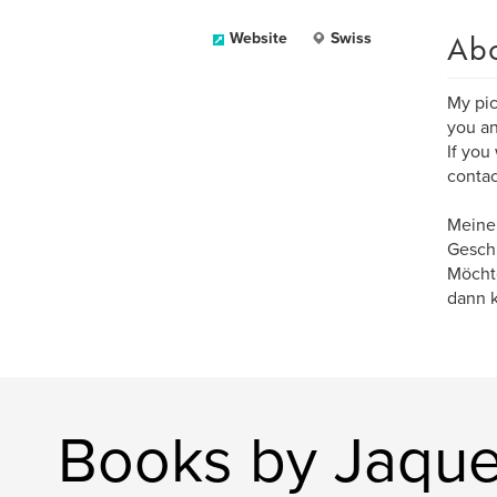
Ab
Website
Swiss
My pic
you an
If you
contac
Meine 
Geschi
Möchte
dann k
Books by Jaqu