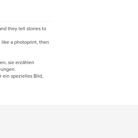
nd they tell stories to
 like a photoprint, then
en, sie erzählen
rungen.
 ein spezielles Bild,