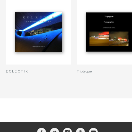
E C L E C T I K
Triptyque