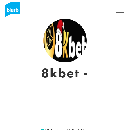
Sign Up
8kbet -