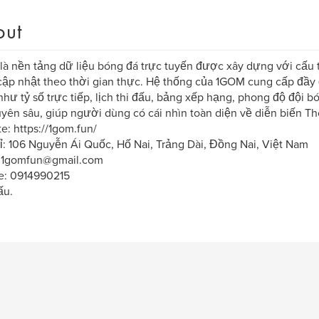
out
à nền tảng dữ liệu bóng đá trực tuyến được xây dựng với cấu 
ập nhật theo thời gian thực. Hệ thống của 1GOM cung cấp đầy 
như tỷ số trực tiếp, lịch thi đấu, bảng xếp hạng, phong độ đội b
yên sâu, giúp người dùng có cái nhìn toàn diện về diễn biến Thô
e: https://1gom.fun/
ỉ: 106 Nguyễn Ái Quốc, Hố Nai, Trảng Dài, Đồng Nai, Việt Nam
: 1gomfun@gmail.com
e: 0914990215
ấu.