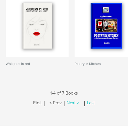
Whispers in red
Poetry In Kitchen
1-4 of 7 Books
|
|
|
First
< Prev
Next >
Last