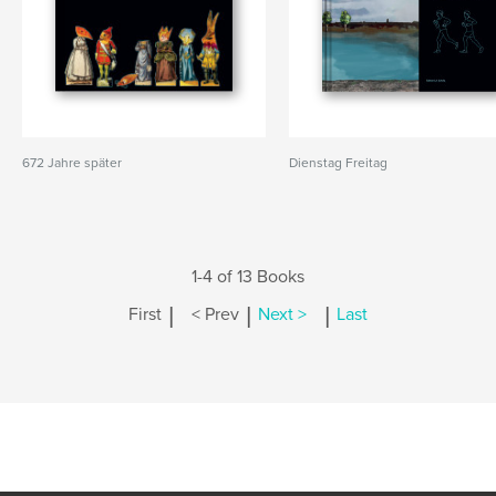
672 Jahre später
Dienstag Freitag
1-4 of 13 Books
|
|
|
First
< Prev
Next >
Last