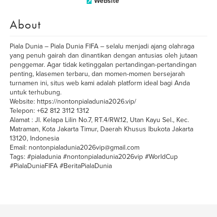
Website
About
Piala Dunia – Piala Dunia FIFA – selalu menjadi ajang olahraga
yang penuh gairah dan dinantikan dengan antusias oleh jutaan
penggemar. Agar tidak ketinggalan pertandingan-pertandingan
penting, klasemen terbaru, dan momen-momen bersejarah
turnamen ini, situs web kami adalah platform ideal bagi Anda
untuk terhubung.
Website: https://nontonpialadunia2026.vip/
Telepon: +62 812 3112 1312
Alamat : Jl. Kelapa Lilin No.7, RT.4/RW.12, Utan Kayu Sel., Kec.
Matraman, Kota Jakarta Timur, Daerah Khusus Ibukota Jakarta
13120, Indonesia
Email: nontonpialadunia2026vip@gmail.com
Tags: #pialadunia #nontonpialadunia2026vip #WorldCup
#PialaDuniaFIFA #BeritaPialaDunia