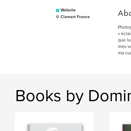
Ab
Website
Clamart France
Photo
« écla
que la
mes vo
ma cur
Books by Domin