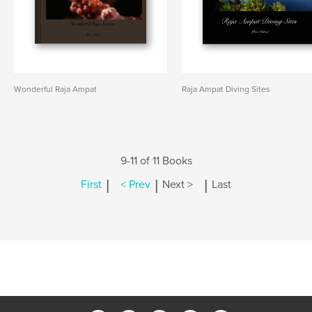
Wonderful Raja Ampat
Raja Ampat Diving Sites
9-11 of 11 Books
|
|
|
First
< Prev
Next >
Last