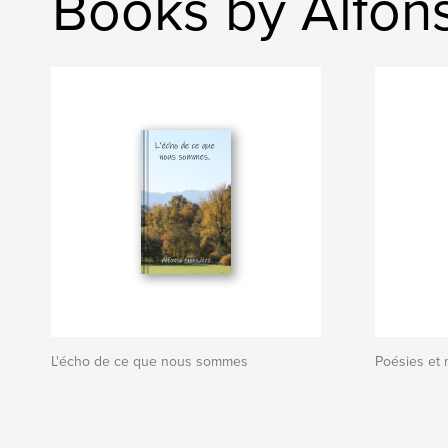
Books by Alfon
L'écho de ce que nous sommes
Poésies et