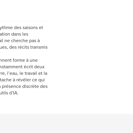
 rythme des saisons et
ration dans les
ail ne cherche pas à
ues, des récits transmis
donnent forme à une
a notamment écrit deux
, l’eau, le travail et la
tache à révéler ce qui
la présence discrète des
tils d’IA.