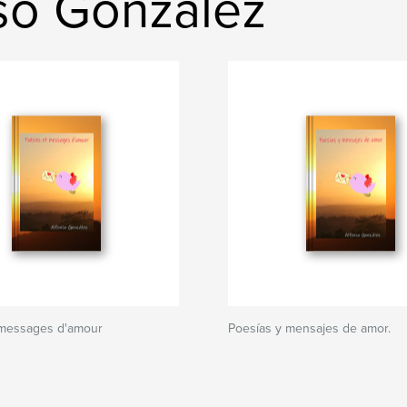
so Gonzalez
 messages d'amour
Poesías y mensajes de amor.