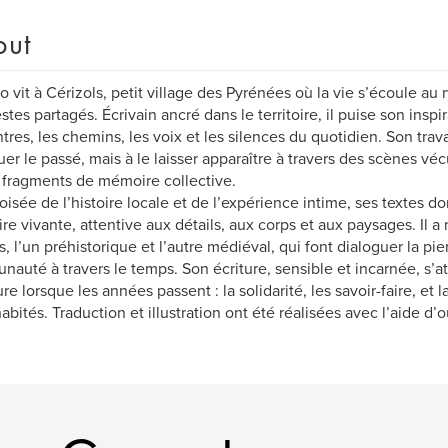
out
o vit à Cérizols, petit village des Pyrénées où la vie s’écoule au
stes partagés. Écrivain ancré dans le territoire, il puise son inspi
tres, les chemins, les voix et les silences du quotidien. Son trav
uer le passé, mais à le laisser apparaître à travers des scènes véc
 fragments de mémoire collective.
roisée de l’histoire locale et de l’expérience intime, ses textes 
e vivante, attentive aux détails, aux corps et aux paysages. Il 
 l’un préhistorique et l’autre médiéval, qui font dialoguer la pierre
auté à travers le temps. Son écriture, sensible et incarnée, s’at
e lorsque les années passent : la solidarité, les savoir-faire, et 
abités. Traduction et illustration ont été réalisées avec l’aide d’ou