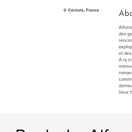
Ab
Cérizols, France
Alfons
des ge
rencon
expliq
et des
À la c
mémoir
romans,
commun
demeur
lieux h