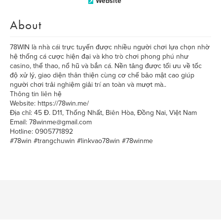
Website
About
78WIN là nhà cái trực tuyến được nhiều người chơi lựa chọn nhờ
hệ thống cá cược hiện đại và kho trò chơi phong phú như
casino, thể thao, nổ hũ và bắn cá. Nền tảng được tối ưu về tốc
độ xử lý, giao diện thân thiện cùng cơ chế bảo mật cao giúp
người chơi trải nghiệm giải trí an toàn và mượt mà..
Thông tin liên hệ
Website: https://78win.me/
Địa chỉ: 45 Đ. D11, Thống Nhất, Biên Hòa, Đồng Nai, Việt Nam
Email: 78winme@gmail.com
Hotline: 0905771892
#78win #trangchuwin #linkvao78win #78winme