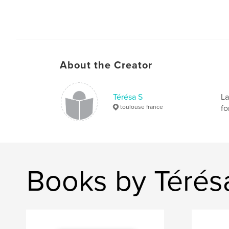
About the Creator
Térésa S
La
toulouse france
fo
Books by Térés