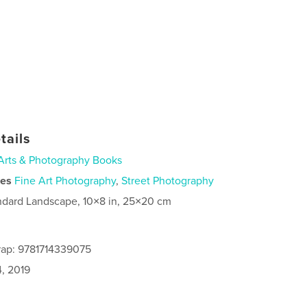
tails
Arts & Photography Books
ies
Fine Art Photography
,
Street Photography
ndard Landscape, 10×8 in, 25×20 cm
rap: 9781714339075
4, 2019