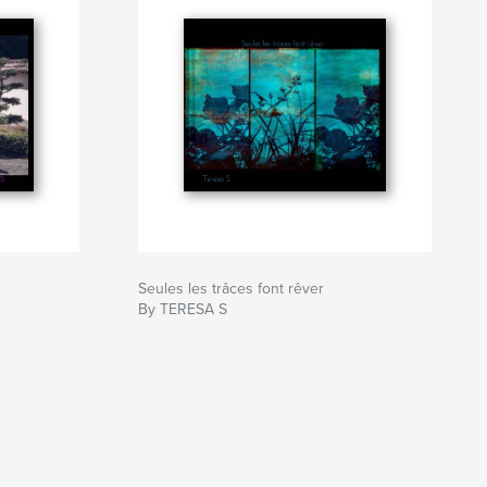
Seules les trâces font rêver
By TERESA S