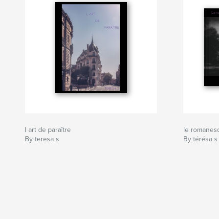
l art de paraître
le romanes
By teresa s
By térésa s