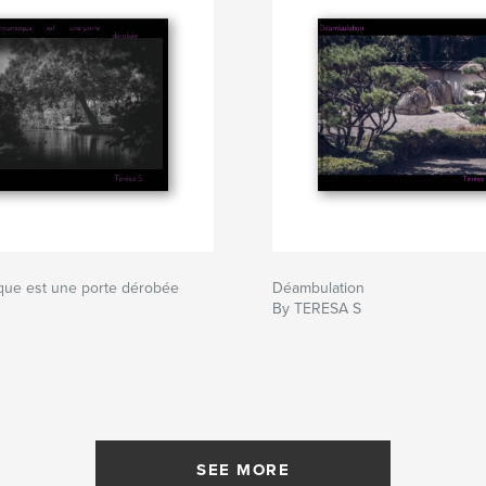
que est une porte dérobée
Déambulation
By TERESA S
SEE MORE