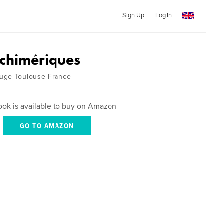
Sign Up
Log In
 chimériques
uge Toulouse France
ook is available to buy on Amazon
GO TO AMAZON