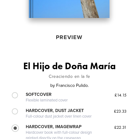
PREVIEW
El Hijo de Doña Marí­a
Creaciendo en la fe
by
Francisco Pulido.
SOFTCOVER
£14.15
Flexible laminated cover
HARDCOVER, DUST JACKET
£23.33
Full-colour dust jacket over linen cover
HARDCOVER, IMAGEWRAP
£22.31
Hardcover book with full-colour design
printed directly on the casewrap