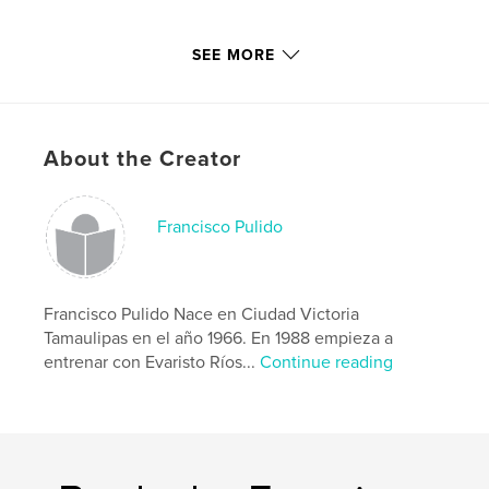
Francisco Pulido.
SEE MORE
Author website
http://www.franciscopulido.com
About the Creator
Features & Details
Francisco Pulido
Primary Category:
Religion & Spirituality
Project Option:
5×8 in, 13×20 cm
# of Pages:
76
Francisco Pulido Nace en Ciudad Victoria
Publish Date:
Nov 08, 2009
Tamaulipas en el año 1966. En 1988 empieza a
Language
Spanish
entrenar con Evaristo Ríos...
Continue reading
Keywords
,
,
palabra de Dios
estudios de biblia
textos biblicos