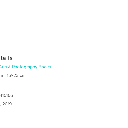
tails
Arts & Photography Books
 in, 15×23 cm
415166
, 2019