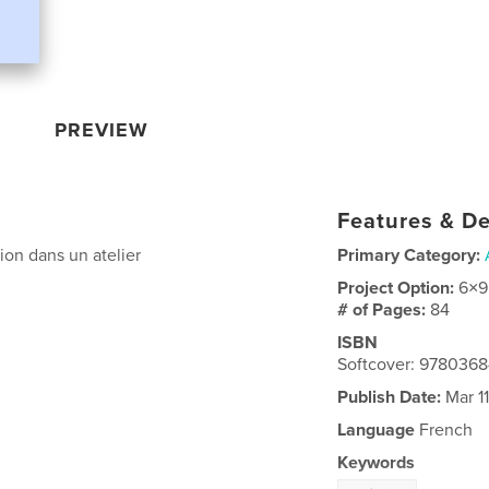
PREVIEW
Features & De
on dans un atelier
Primary Category:
Project Option:
6×9
# of Pages:
84
ISBN
Softcover: 9780368
Publish Date:
Mar 11
Language
French
Keywords