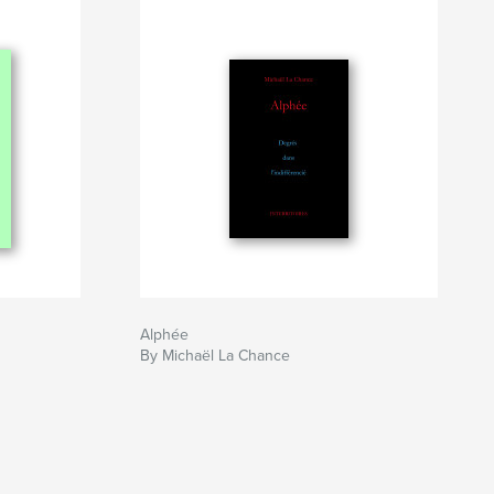
Alphée
By Michaël La Chance