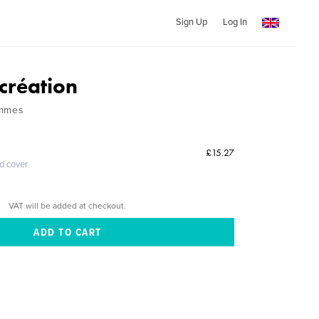
Sign Up
Log In
création
ammes
£15.27
ed cover
VAT will be added at checkout.