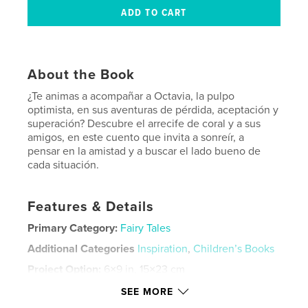
About the Book
¿Te animas a acompañar a Octavia, la pulpo
optimista, en sus aventuras de pérdida, aceptación y
superación? Descubre el arrecife de coral y a sus
amigos, en este cuento que invita a sonreír, a
pensar en la amistad y a buscar el lado bueno de
cada situación.
Features & Details
Primary Category:
Fairy Tales
Additional Categories
Inspiration
,
Children’s Books
Project Option:
6×9 in, 15×23 cm
# of Pages:
80
SEE MORE
ISBN