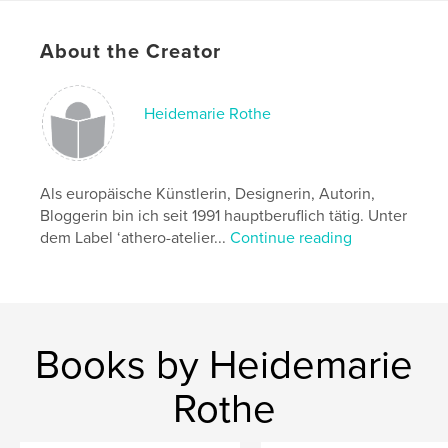
https://athero.blogspot.com
About the Creator
Features & Details
Primary Category:
Fine Art
Heidemarie Rothe
Additional Categories
Coffee Table Books
,
Arts &
Photography Books
Project Option:
US Letter, 8.5×11 in, 22×28 cm
Als europäische Künstlerin, Designerin, Autorin,
# of Pages:
52
Bloggerin bin ich seit 1991 hauptberuflich tätig. Unter
Publish Date:
Apr 24, 2022
dem Label ‘athero-atelier...
Continue reading
Language
German
Keywords
,
,
Kultur
abstrakte Malerei
Kunst
Books by Heidemarie
Rothe