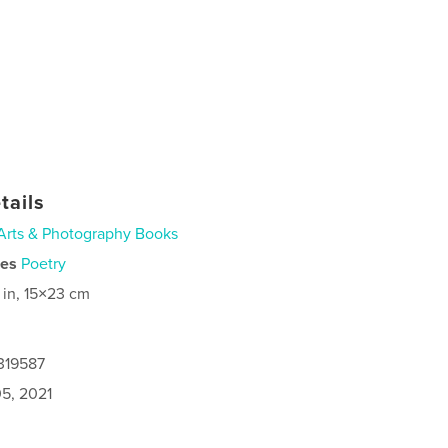
tails
Arts & Photography Books
ies
Poetry
 in, 15×23 cm
319587
5, 2021