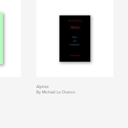
Alphée
By Michaël La Chance