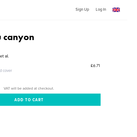
Sign Up
Log In
u canyon
t al.
£6.71
ed cover
VAT will be added at checkout.