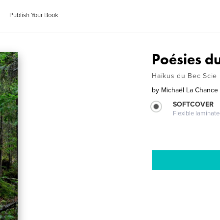
Publish Your Book
Poésies d
Haïkus du Bec Scie
by
Michaël La Chance e
SOFTCOVER
Flexible laminat