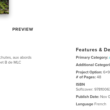
PREVIEW
Features & De
chutes, aux abords
Primary Category:
 et B de MLC
Additional Categor
Project Option:
6×9
# of Pages:
48
ISBN
Softcover: 9781006
Publish Date:
Nov 0
Language
French