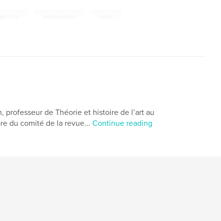
,
,
Bec Scie
photographie
haïku
 professeur de Théorie et histoire de l’art au
e du comité de la revue...
Continue reading