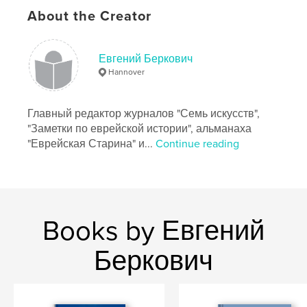
About the Creator
Features & Details
Primary Category:
Biographies & Memoirs
Additional Categories
Евгений Беркович
Business & Economics
Hannover
Project Option:
6×9 in, 15×23 cm
# of Pages:
436
ISBN
Главный редактор журналов "Семь искусств",
Softcover: 9781034443759
"Заметки по еврейской истории", альманаха
"Еврейская Старина" и...
Continue reading
Publish Date:
Feb 12, 2021
Language
Russian
Keywords
,
,
экономика
лукавая цифра
Books by Евгений
Григорий Ханин
Беркович