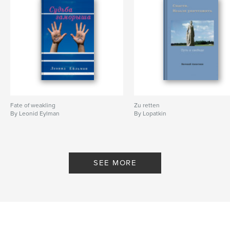
Fate of weakling
Zu retten
By Leonid Eylman
By Lopatkin
SEE MORE