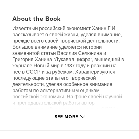
About the Book
Известный российский экономист Ханин Г.И.
рассказывает о своей жизни, уделяя внимание,
прежде всего своей творческой деятельности.
Большое внимание уделяется истории
знаменитой статьи Василия Селюнина и
Григория Ханина "Лукавая цифра", вышедшей в
журнале Новый мир в 1987 году и реакции на
нее в СССР и за рубежом. Характеризуются
последующие этапы его творческой
деятельности, уделяя особенное внимание
работам по альтернативным оценкам
российской экономики. На фоне своей научной
и преподавательской работы автор
характеризует общественную жизнь в СССР и
РФ, деятельность научных учреждений и вузов.
SEE MORE
Описывается период, формировавший автора
как человека и научного работника.