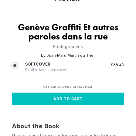
Genève Graffiti Et autres
paroles dans la rue
Photographies
by
Jean-Marc Martin du Theil
SOFTCOVER
£68.48
Flexible laminated cover
VAT will be added at checkout.
About the Book
Paroles dans la rue, sur les murs et sur les trottoirs