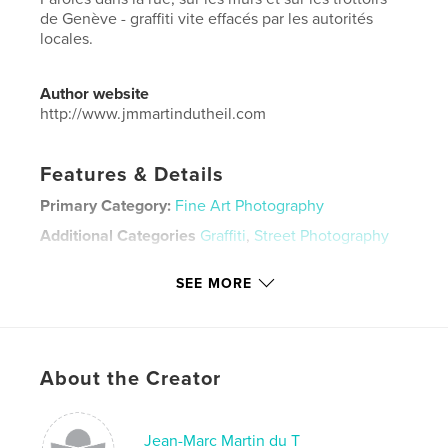
de Genève - graffiti vite effacés par les autorités
locales.
Author website
http://www.jmmartindutheil.com
Features & Details
Primary Category:
Fine Art Photography
Additional Categories
Graffiti
,
Street Photography
Project Option:
Standard Landscape, 10×8 in, 25×20
SEE MORE
cm
# of Pages:
164
ISBN
Softcover: 9781714628568
About the Creator
Publish Date:
Apr 02, 2020
Language
French
Jean-Marc Martin du T
Keywords