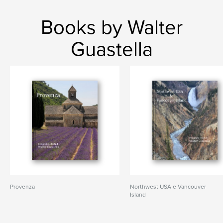
Books by Walter
Guastella
Provenza
Northwest USA e Vancouver
Island