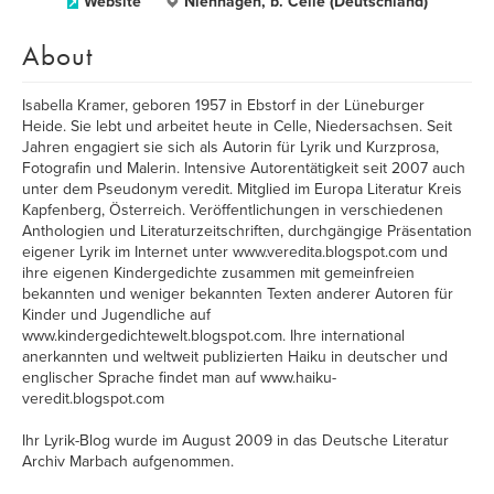
Website
Nienhagen, b. Celle (Deutschland)
About
Isabella Kramer, geboren 1957 in Ebstorf in der Lüneburger
Heide. Sie lebt und arbeitet heute in Celle, Niedersachsen. Seit
Jahren engagiert sie sich als Autorin für Lyrik und Kurzprosa,
Fotografin und Malerin. Intensive Autorentätigkeit seit 2007 auch
unter dem Pseudonym veredit. Mitglied im Europa Literatur Kreis
Kapfenberg, Österreich. Veröffentlichungen in verschiedenen
Anthologien und Literaturzeitschriften, durchgängige Präsentation
eigener Lyrik im Internet unter www.veredita.blogspot.com und
ihre eigenen Kindergedichte zusammen mit gemeinfreien
bekannten und weniger bekannten Texten anderer Autoren für
Kinder und Jugendliche auf
www.kindergedichtewelt.blogspot.com. Ihre international
anerkannten und weltweit publizierten Haiku in deutscher und
englischer Sprache findet man auf www.haiku-
veredit.blogspot.com
Ihr Lyrik-Blog wurde im August 2009 in das Deutsche Literatur
Archiv Marbach aufgenommen.