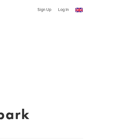
Sign Up
Log In
park