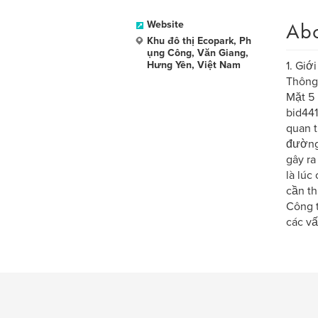
Ab
Website
Khu đô thị Ecopark, Ph
ụng Công, Văn Giang,
Hưng Yên, Việt Nam
1. Giớ
Thông
Mặt 5 
bid441
quan t
đường 
gây ra
là lúc
cần th
Công t
các vấ