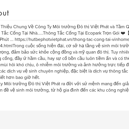
out
i Thiệu Chung Về Công Ty Môi trường Đô thị Việt Phát và Tầm 
 Tắc Cống Tại Nhà.....Thông Tắc Cống Tại Ecopark Trọn Gói 
Phút ... https://hutbephotvietphat.vn/thong-tac-cong-tai-vinhom
4.htmlTrong cuộc sống hiện đại, cơ sở hạ tầng vệ sinh môi trườ
rọng, đảm bảo sức khỏe cộng đồng và mỹ quan đô thị. Tuy nhiê
cống, đầy ứ hầm cầu, hay sự cố bồn cầu luôn tiềm ẩn và có thể
 mùi hôi khó chịu, ô nhiễm môi trường và ảnh hưởng trực tiếp đ
 các dịch vụ vệ sinh chuyên nghiệp, đặc biệt là dịch vụ thông tắc
iết hơn bao giờ hết.
y Môi trường Đô thị Việt Phát ra đời với sứ mệnh mang đến giả
n đề vệ sinh môi trường, từ hộ gia đình đến các khu công nghiệp