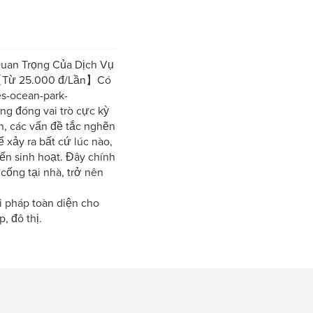
Quan Trọng Của Dịch Vụ
❤️【Từ 25.000 đ/Lần】Có
es-ocean-park-
ng đóng vai trò cực kỳ
n, các vấn đề tắc nghẽn
 xảy ra bất cứ lúc nào,
ến sinh hoạt. Đây chính
 cống tại nhà, trở nên
i pháp toàn diện cho
, đô thị.