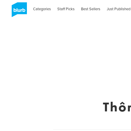
Categories
Staff Picks
Best Sellers
Just Published
Thô