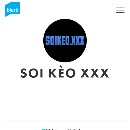
Sign Up
SOI KÈO XXX