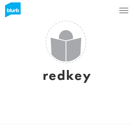
Sign Up
redkey