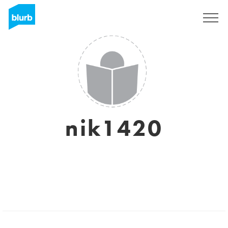
Sign Up
nik1420