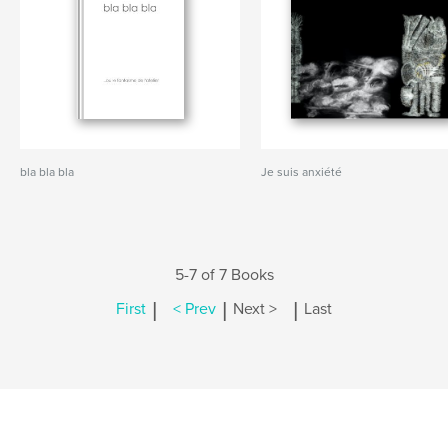
bla bla bla
Je suis anxiété
5-7 of 7 Books
|
|
|
First
< Prev
Next >
Last