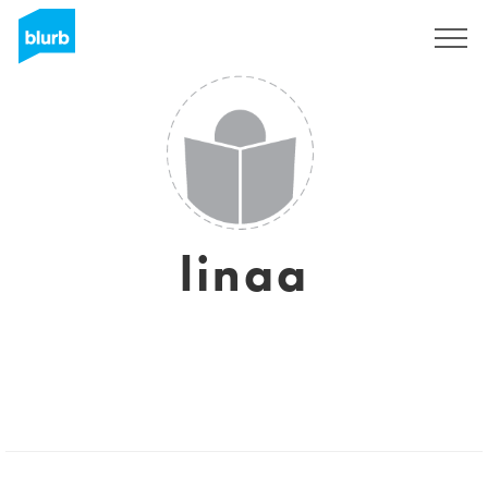
Sign Up
linaa