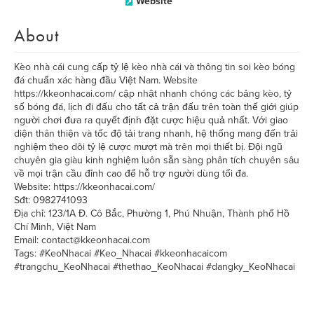
Website
About
Kèo nhà cái cung cấp tỷ lệ kèo nhà cái và thông tin soi kèo bóng
đá chuẩn xác hàng đầu Việt Nam. Website
https://kkeonhacai.com/ cập nhật nhanh chóng các bảng kèo, tỷ
số bóng đá, lịch đi đấu cho tất cả trận đấu trên toàn thế giới giúp
người chơi đưa ra quyết định đặt cược hiệu quả nhất. Với giao
diện thân thiện và tốc độ tải trang nhanh, hệ thống mang đến trải
nghiệm theo dõi tỷ lệ cược mượt mà trên mọi thiết bị. Đội ngũ
chuyên gia giàu kinh nghiệm luôn sẵn sàng phân tích chuyên sâu
về mọi trận cầu đỉnh cao để hỗ trợ người dùng tối đa.
Website: https://kkeonhacai.com/
Sđt: 0982741093
Địa chỉ: 123/1A Đ. Cô Bắc, Phường 1, Phú Nhuận, Thành phố Hồ
Chí Minh, Việt Nam
Email: contact@kkeonhacai.com
Tags: #KeoNhacai #Keo_Nhacai #kkeonhacaicom
#trangchu_KeoNhacai #thethao_KeoNhacai #dangky_KeoNhacai