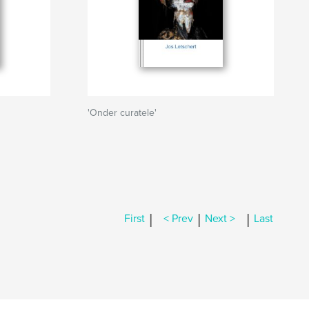
'Onder curatele'
|
|
|
First
< Prev
Next >
Last