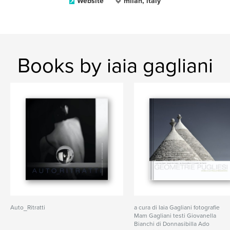
Website
milan, italy
Books by iaia gagliani
Auto_Ritratti
a cura di Iaia Gagliani fotografie
Mam Gagliani testi Giovanella
Bianchi di Donnasibilla Ado