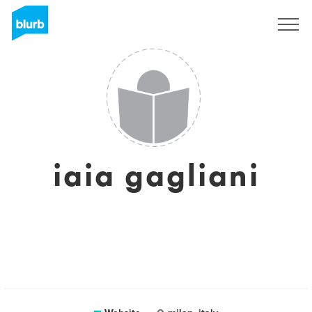
Sign Up
iaia gagliani