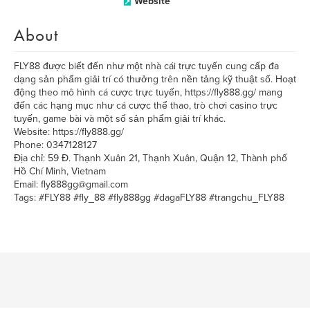
Website
About
FLY88 được biết đến như một nhà cái trực tuyến cung cấp đa
dạng sản phẩm giải trí có thưởng trên nền tảng kỹ thuật số. Hoạt
động theo mô hình cá cược trực tuyến, https://fly888.gg/ mang
đến các hạng mục như cá cược thể thao, trò chơi casino trực
tuyến, game bài và một số sản phẩm giải trí khác.
Website: https://fly888.gg/
Phone: 0347128127
Địa chỉ: 59 Đ. Thạnh Xuân 21, Thạnh Xuân, Quận 12, Thành phố
Hồ Chí Minh, Vietnam
Email: fly888gg@gmail.com
Tags: #FLY88 #fly_88 #fly888gg #dagaFLY88 #trangchu_FLY88